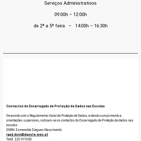
Serviços Administrativos
09:00h – 12:00h
de 2ª a 5ª feira – 14:00h – 16:30h
Contactos do Encarregado de Proteção de Dados nas Escolas
De acordo com o Regulamento Geral de Proteção de Dados, e dando cumprimento a
orientações superiores, indicam-se os contactos do Encarregado de Proteção de dados nas
escolas:
DSRN: Esmeralda Diegues Nascimento
rgpd.dsrn@dgeste.mec.pt
Telef. 225191900